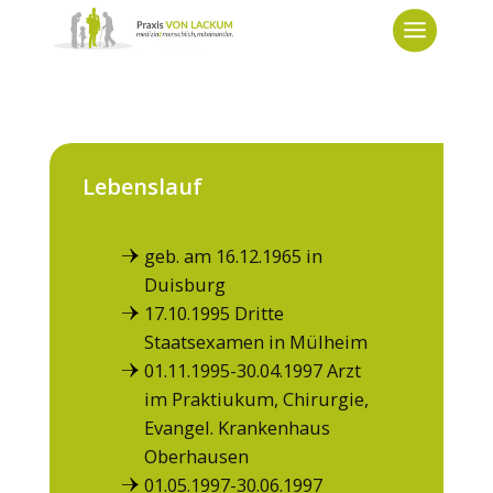
Lebenslauf
geb. am 16.12.1965 in
Duisburg
17.10.1995 Dritte
Staatsexamen in Mülheim
01.11.1995-30.04.1997 Arzt
im Praktiukum, Chirurgie,
Evangel. Krankenhaus
Oberhausen
01.05.1997-30.06.1997