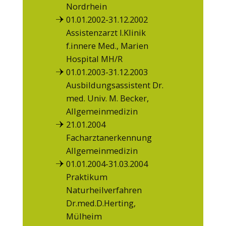
Nordrhein
01.01.2002-31.12.2002
Assistenzarzt I.Klinik
f.innere Med., Marien
Hospital MH/R
01.01.2003-31.12.2003
Ausbildungsassistent Dr.
med. Univ. M. Becker,
Allgemeinmedizin
21.01.2004
Facharztanerkennung
Allgemeinmedizin
01.01.2004-31.03.2004
Praktikum
Über uns/Praxis-Rundgang
Naturheilverfahren
Praxis-Team
Leistungen im Überblick
Dr.med.D.Herting,
Qualitätsmanagement
Hausärztliche Versorgung
Mülheim
Eigenleistungen