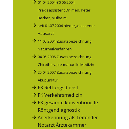
01.04.2004-30.06.2004
Manuelle Therapie
Praxisassistent Dr. med. Peter
Naturheilverfahren
Becker, Mülheim
Chirurgie/Orthopädie
seit 01.07.2004 niedergelassener
Sportmedizin
Hausarzt
Reisemedizin
11.05.2004 Zusatzbezeichnung
Tauchmedizin
Naturheilverfahren
04.05.2006 Zusatzbezeichnung
Optimierte Vorsorgeprogramme
Chirotherapie-manuelle Medizin
BG-Versorgung
25.04.2007 Zusatzbezeichnung
Akupunktur
Akupunktur
FK Rettungsdienst
FK Verkehrsmedizin
FK gesamte konventionelle
Röntgendiagnostik
Anerkennung als Leitender
Notarzt Ärztekammer