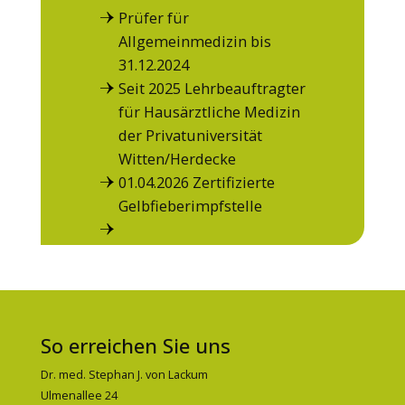
Prüfer für
Allgemeinmedizin bis
31.12.2024
Seit 2025 Lehrbeauftragter
für Hausärztliche Medizin
der Privatuniversität
Witten/Herdecke
01.04.2026 Zertifizierte
Gelbfieberimpfstelle
So erreichen Sie uns
Dr. med. Stephan J. von Lackum
Ulmenallee 24