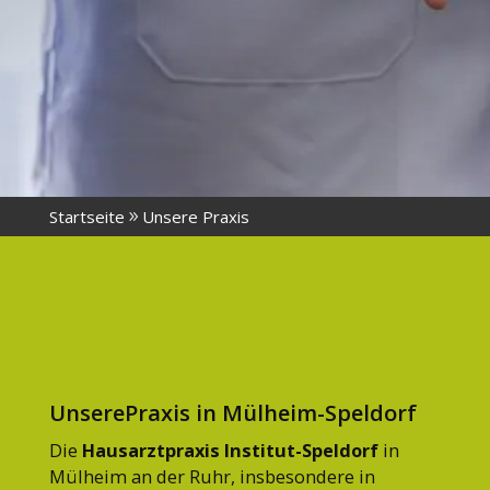
Startseite
Unsere Praxis
UnserePraxis in Mülheim-Speldorf
Die
Hausarztpraxis Institut-Speldorf
in
Mülheim an der Ruhr, insbesondere in