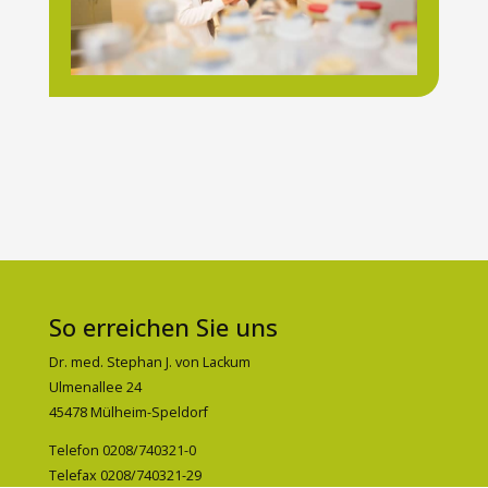
So erreichen Sie uns
Dr. med. Stephan J. von Lackum
Ulmenallee 24
45478 Mülheim-Speldorf
Telefon 0208/740321-0
Telefax 0208/740321-29