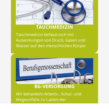
TAUCHMEDIZIN
Tauchmedizin befasst sich mit
Auswirkungen von Druck, Gasen und
Wasser auf den menschlichen Körper.
BG-VERSORGUNG
Wir behandeln Arbeits-, Schul- und
Wegeunfälle zu Lasten der
Berufsgenossenschaften hausärztlich;