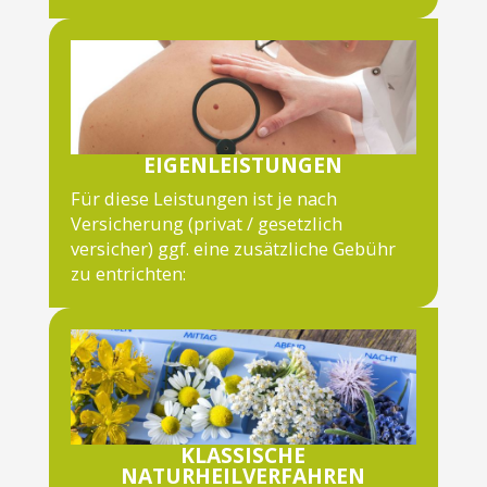
EIGENLEISTUNGEN
Für diese Leistungen ist je nach
Versicherung (privat / gesetzlich
versicher) ggf. eine zusätzliche Gebühr
zu entrichten:
KLASSISCHE
NATURHEILVERFAHREN