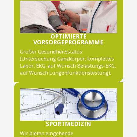
OPTIMIERTE
VORSORGEPROGRAMME
Großer Gesundheitsstatus
(Untersuchung Ganzkörper, komplettes
Labor, EKG, auf Wunsch Belastungs-EKG,
auf Wunsch Lungenfunktionstestung).
SPORTMEDIZIN
Wir bieten eingehende