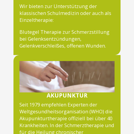
Wir bieten zur Unterstützung der
klassischen Schulmedizin oder auch als
Einzeltherapie:
Blutegel Therapie zur Schmerzstillung
bei Gelenksentzündungen,
Gelenkverschleißes, offenen Wunden.
AKUPUNKTUR
Seit 1979 empfehlen Experten der
Weltgesundheitsorganisation (WHO) die
Akupunkturtherapie offiziell bei über 40
Krankheiten. In der Schmerztherapie und
für die Heilung chronischer